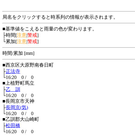
局名をクリックすると時系列の情報が表示されます。
■基準値をこえると雨量の色が変わります。
├時間[
注意
|
警戒
]
└累加[
注意
|
警戒
]
時間/累加 [mm]
■西京区大原野南春日町
├
正法寺
└16:20 0 / 0
■上植野町馬立
├
乙 訓
└16:20 0 / 0
■長岡京市天神
├
長岡京(気)
└16:20 0 / 0
■乙訓郡大山崎町
├
松田橋
└16:20 0 / 0