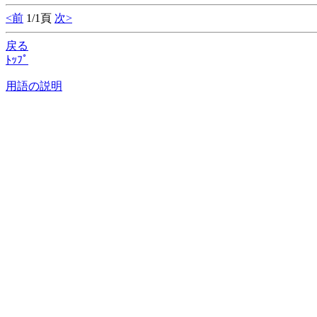
<前
1/1頁
次>
戻る
ﾄｯﾌﾟ
用語の説明