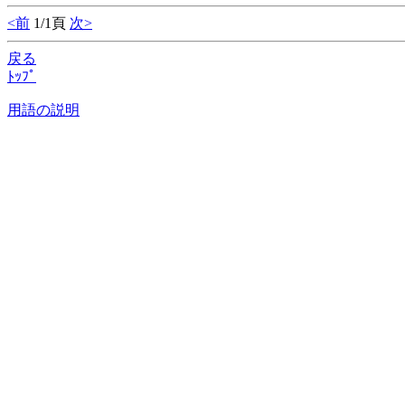
<前
1/1頁
次>
戻る
ﾄｯﾌﾟ
用語の説明