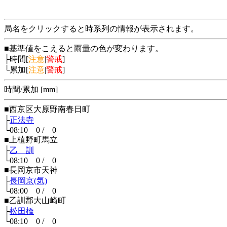
局名をクリックすると時系列の情報が表示されます。
■基準値をこえると雨量の色が変わります。
├時間[
注意
|
警戒
]
└累加[
注意
|
警戒
]
時間/累加 [mm]
■西京区大原野南春日町
├
正法寺
└08:10 0 / 0
■上植野町馬立
├
乙 訓
└08:10 0 / 0
■長岡京市天神
├
長岡京(気)
└08:00 0 / 0
■乙訓郡大山崎町
├
松田橋
└08:10 0 / 0