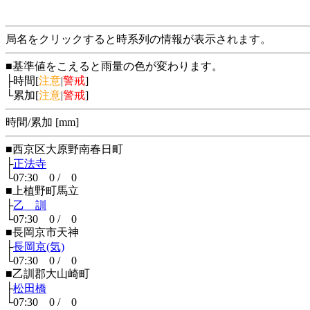
局名をクリックすると時系列の情報が表示されます。
■基準値をこえると雨量の色が変わります。
├時間[
注意
|
警戒
]
└累加[
注意
|
警戒
]
時間/累加 [mm]
■西京区大原野南春日町
├
正法寺
└07:30 0 / 0
■上植野町馬立
├
乙 訓
└07:30 0 / 0
■長岡京市天神
├
長岡京(気)
└07:30 0 / 0
■乙訓郡大山崎町
├
松田橋
└07:30 0 / 0