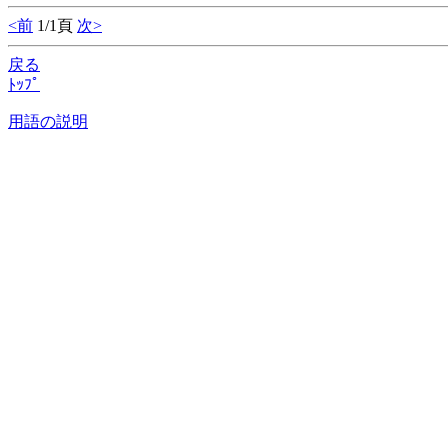
<前
1/1頁
次>
戻る
ﾄｯﾌﾟ
用語の説明