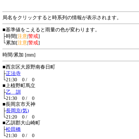
局名をクリックすると時系列の情報が表示されます。
■基準値をこえると雨量の色が変わります。
├時間[
注意
|
警戒
]
└累加[
注意
|
警戒
]
時間/累加 [mm]
■西京区大原野南春日町
├
正法寺
└21:30 0 / 0
■上植野町馬立
├
乙 訓
└21:30 0 / 0
■長岡京市天神
├
長岡京(気)
└21:20 0 / 0
■乙訓郡大山崎町
├
松田橋
└21:30 0 / 0