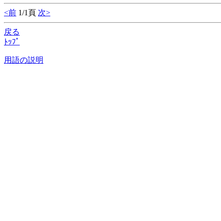
<前
1/1頁
次>
戻る
ﾄｯﾌﾟ
用語の説明