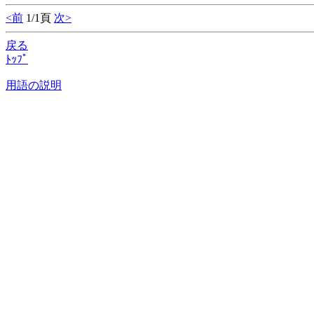
<前
1/1頁
次>
戻る
ﾄｯﾌﾟ
用語の説明