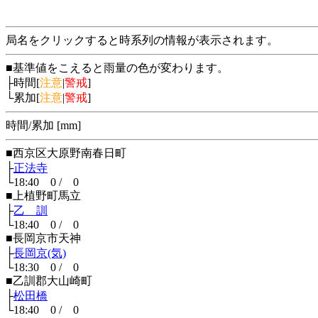
局名をクリックすると時系列の情報が表示されます。
■基準値をこえると雨量の色が変わります。
├時間[
注意
|
警戒
]
└累加[
注意
|
警戒
]
時間/累加 [mm]
■西京区大原野南春日町
├
正法寺
└18:40 0 / 0
■上植野町馬立
├
乙 訓
└18:40 0 / 0
■長岡京市天神
├
長岡京(気)
└18:30 0 / 0
■乙訓郡大山崎町
├
松田橋
└18:40 0 / 0