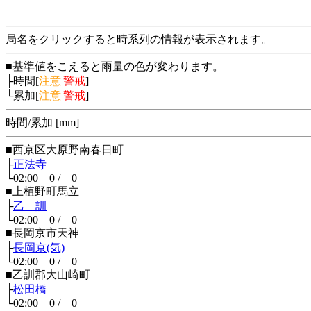
局名をクリックすると時系列の情報が表示されます。
■基準値をこえると雨量の色が変わります。
├時間[
注意
|
警戒
]
└累加[
注意
|
警戒
]
時間/累加 [mm]
■西京区大原野南春日町
├
正法寺
└02:00 0 / 0
■上植野町馬立
├
乙 訓
└02:00 0 / 0
■長岡京市天神
├
長岡京(気)
└02:00 0 / 0
■乙訓郡大山崎町
├
松田橋
└02:00 0 / 0