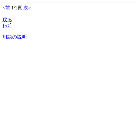
<前
1/1頁
次>
戻る
ﾄｯﾌﾟ
用語の説明