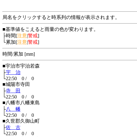
局名をクリックすると時系列の情報が表示されます。
■基準値をこえると雨量の色が変わります。
├時間[
注意
|
警戒
]
└累加[
注意
|
警戒
]
時間/累加 [mm]
■宇治市宇治若森
├
宇 治
└22:50 0 / 0
■城陽市寺田
├
寺 田
└22:50 0 / 0
■八幡市八幡東島
├
八 幡
└22:50 0 / 0
■久世郡久御山町
├
佐 古
└22:50 0 / 0