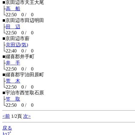
■京田辺市天王大尾
├
高 船
└22:50 0 / 0
■京田辺市田辺明田
├
田 辺
└22:50 0 / 0
■京田辺市薪
├
京田辺(気)
└22:40 0 / 0
■綴喜郡井手町
├
井 手
└22:50 0 / 0
■綴喜郡宇治田原町
├
荒 木
└22:50 0 / 0
■宇治市西笠取石原
├
笠 取
└22:50 0 / 0
<前
1/2頁
次>
戻る
ﾄｯﾌﾟ