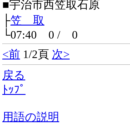
■宇治市西笠取石原
├
笠 取
└07:40 0 / 0
<前
1/2頁
次>
戻る
ﾄｯﾌﾟ
用語の説明