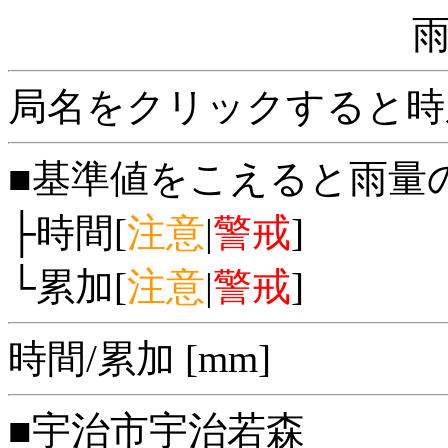
局名をクリックすると時
■基準値をこえると雨量
├時間[
注意
|
警戒
]
└累加[
注意
|
警戒
]
時間/累加 [mm]
■宇治市宇治若森