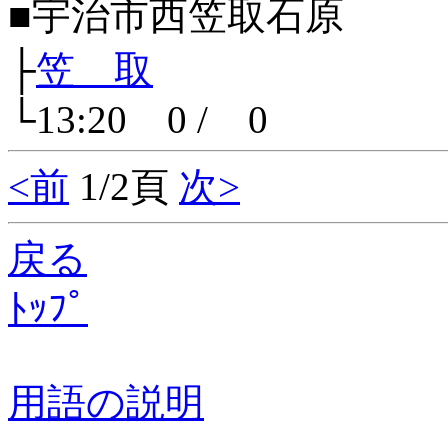
■宇治市西笠取石原
├
笠 取
└13:20 0 / 0
<前
1/2頁
次>
戻る
ﾄｯﾌﾟ
用語の説明