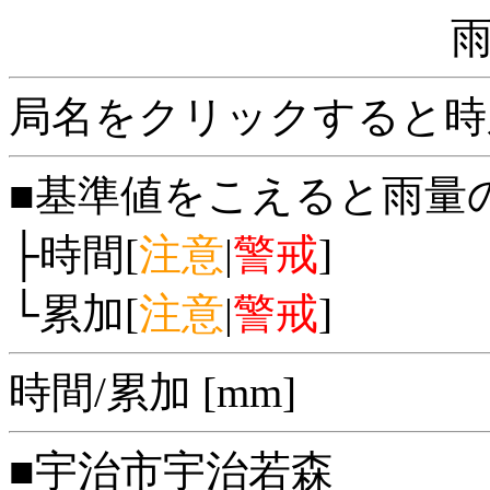
局名をクリックすると時
■基準値をこえると雨量
├時間[
注意
|
警戒
]
└累加[
注意
|
警戒
]
時間/累加 [mm]
■宇治市宇治若森