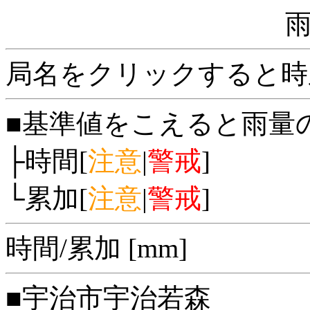
局名をクリックすると時
■基準値をこえると雨量
├時間[
注意
|
警戒
]
└累加[
注意
|
警戒
]
時間/累加 [mm]
■宇治市宇治若森