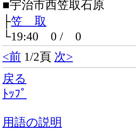
■宇治市西笠取石原
├
笠 取
└19:40 0 / 0
<前
1/2頁
次>
戻る
ﾄｯﾌﾟ
用語の説明