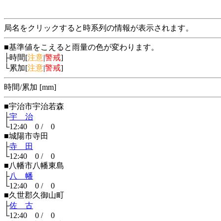
局名をクリックすると時系列の情報が表示されます。
■基準値をこえると雨量の色が変わります。
├時間[
注意
|
警戒
]
└累加[
注意
|
警戒
]
時間/累加 [mm]
■宇治市宇治若森
├
宇 治
└12:40 0 / 0
■城陽市寺田
├
寺 田
└12:40 0 / 0
■八幡市八幡東島
├
八 幡
└12:40 0 / 0
■久世郡久御山町
├
佐 古
└12:40 0 / 0