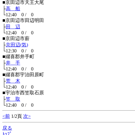
■京田辺市天王大尾
├
高 船
└12:40 0 / 0
■京田辺市田辺明田
├
田 辺
└12:40 0 / 0
■京田辺市薪
├
京田辺(気)
└12:30 0 / 0
■綴喜郡井手町
├
井 手
└12:40 0 / 0
■綴喜郡宇治田原町
├
荒 木
└12:40 0 / 0
■宇治市西笠取石原
├
笠 取
└12:40 0 / 0
<前
1/2頁
次>
戻る
ﾄｯﾌﾟ