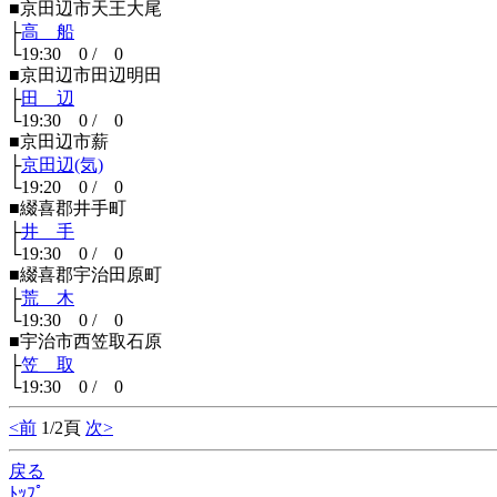
■京田辺市天王大尾
├
高 船
└19:30 0 / 0
■京田辺市田辺明田
├
田 辺
└19:30 0 / 0
■京田辺市薪
├
京田辺(気)
└19:20 0 / 0
■綴喜郡井手町
├
井 手
└19:30 0 / 0
■綴喜郡宇治田原町
├
荒 木
└19:30 0 / 0
■宇治市西笠取石原
├
笠 取
└19:30 0 / 0
<前
1/2頁
次>
戻る
ﾄｯﾌﾟ