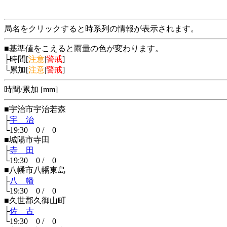
局名をクリックすると時系列の情報が表示されます。
■基準値をこえると雨量の色が変わります。
├時間[
注意
|
警戒
]
└累加[
注意
|
警戒
]
時間/累加 [mm]
■宇治市宇治若森
├
宇 治
└19:30 0 / 0
■城陽市寺田
├
寺 田
└19:30 0 / 0
■八幡市八幡東島
├
八 幡
└19:30 0 / 0
■久世郡久御山町
├
佐 古
└19:30 0 / 0