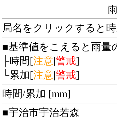
局名をクリックすると時
■基準値をこえると雨量
├時間[
注意
|
警戒
]
└累加[
注意
|
警戒
]
時間/累加 [mm]
■宇治市宇治若森