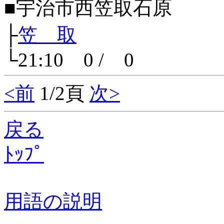
■宇治市西笠取石原
├
笠 取
└21:10 0 / 0
<前
1/2頁
次>
戻る
ﾄｯﾌﾟ
用語の説明