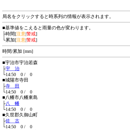
局名をクリックすると時系列の情報が表示されます。
■基準値をこえると雨量の色が変わります。
├時間[
注意
|
警戒
]
└累加[
注意
|
警戒
]
時間/累加 [mm]
■宇治市宇治若森
├
宇 治
└14:50 0 / 0
■城陽市寺田
├
寺 田
└14:50 0 / 0
■八幡市八幡東島
├
八 幡
└14:50 0 / 0
■久世郡久御山町
├
佐 古
└14:50 0 / 0