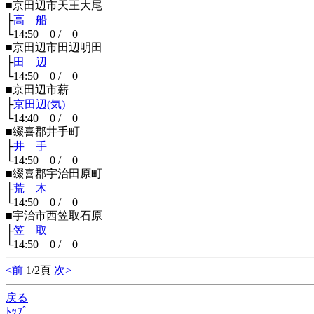
■京田辺市天王大尾
├
高 船
└14:50 0 / 0
■京田辺市田辺明田
├
田 辺
└14:50 0 / 0
■京田辺市薪
├
京田辺(気)
└14:40 0 / 0
■綴喜郡井手町
├
井 手
└14:50 0 / 0
■綴喜郡宇治田原町
├
荒 木
└14:50 0 / 0
■宇治市西笠取石原
├
笠 取
└14:50 0 / 0
<前
1/2頁
次>
戻る
ﾄｯﾌﾟ