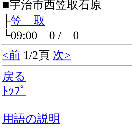
■宇治市西笠取石原
├
笠 取
└09:00 0 / 0
<前
1/2頁
次>
戻る
ﾄｯﾌﾟ
用語の説明