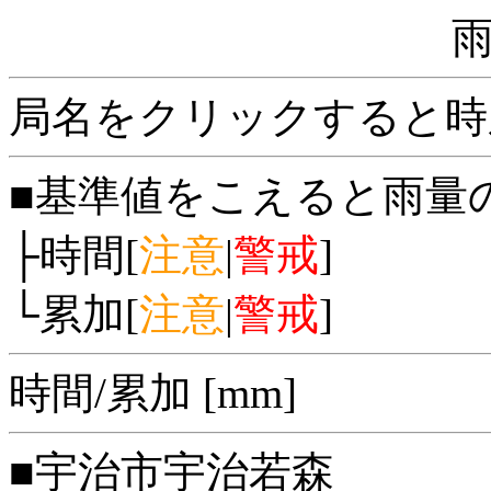
局名をクリックすると時
■基準値をこえると雨量
├時間[
注意
|
警戒
]
└累加[
注意
|
警戒
]
時間/累加 [mm]
■宇治市宇治若森