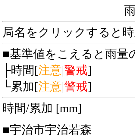
局名をクリックすると時
■基準値をこえると雨量
├時間[
注意
|
警戒
]
└累加[
注意
|
警戒
]
時間/累加 [mm]
■宇治市宇治若森