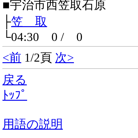
■宇治市西笠取石原
├
笠 取
└04:30 0 / 0
<前
1/2頁
次>
戻る
ﾄｯﾌﾟ
用語の説明