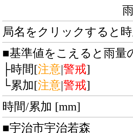
局名をクリックすると時
■基準値をこえると雨量
├時間[
注意
|
警戒
]
└累加[
注意
|
警戒
]
時間/累加 [mm]
■宇治市宇治若森