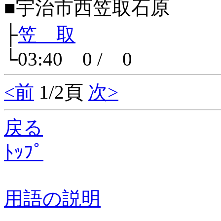
■宇治市西笠取石原
├
笠 取
└03:40 0 / 0
<前
1/2頁
次>
戻る
ﾄｯﾌﾟ
用語の説明