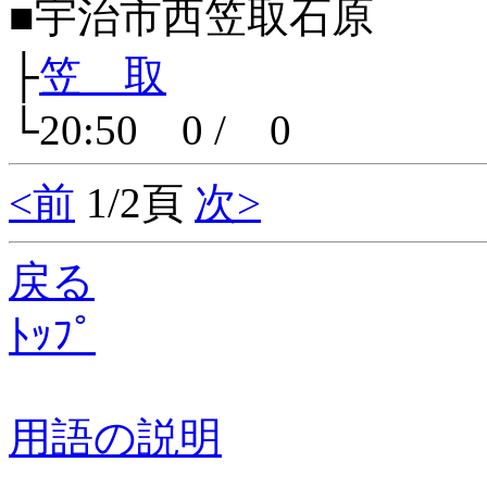
■宇治市西笠取石原
├
笠 取
└20:50 0 / 0
<前
1/2頁
次>
戻る
ﾄｯﾌﾟ
用語の説明