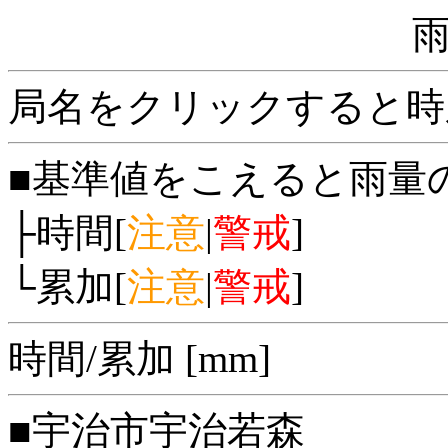
局名をクリックすると時
■基準値をこえると雨量
├時間[
注意
|
警戒
]
└累加[
注意
|
警戒
]
時間/累加 [mm]
■宇治市宇治若森