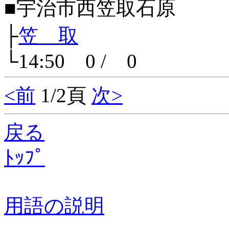
■宇治市西笠取石原
├
笠 取
└14:50 0 / 0
<前
1/2頁
次>
戻る
ﾄｯﾌﾟ
用語の説明