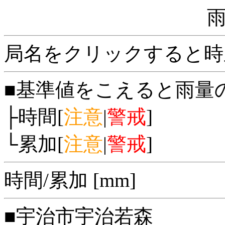
局名をクリックすると時
■基準値をこえると雨量
├時間[
注意
|
警戒
]
└累加[
注意
|
警戒
]
時間/累加 [mm]
■宇治市宇治若森