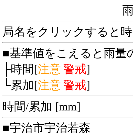
局名をクリックすると時
■基準値をこえると雨量
├時間[
注意
|
警戒
]
└累加[
注意
|
警戒
]
時間/累加 [mm]
■宇治市宇治若森