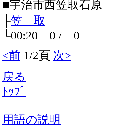
■宇治市西笠取石原
├
笠 取
└00:20 0 / 0
<前
1/2頁
次>
戻る
ﾄｯﾌﾟ
用語の説明