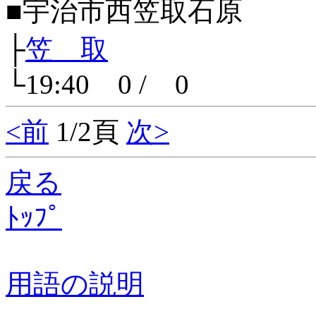
■宇治市西笠取石原
├
笠 取
└19:40 0 / 0
<前
1/2頁
次>
戻る
ﾄｯﾌﾟ
用語の説明