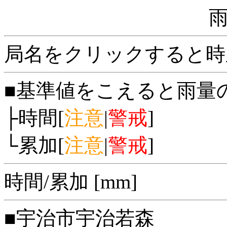
局名をクリックすると時
■基準値をこえると雨量
├時間[
注意
|
警戒
]
└累加[
注意
|
警戒
]
時間/累加 [mm]
■宇治市宇治若森