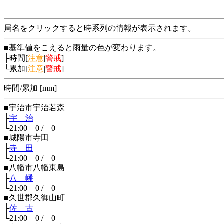
局名をクリックすると時系列の情報が表示されます。
■基準値をこえると雨量の色が変わります。
├時間[
注意
|
警戒
]
└累加[
注意
|
警戒
]
時間/累加 [mm]
■宇治市宇治若森
├
宇 治
└21:00 0 / 0
■城陽市寺田
├
寺 田
└21:00 0 / 0
■八幡市八幡東島
├
八 幡
└21:00 0 / 0
■久世郡久御山町
├
佐 古
└21:00 0 / 0