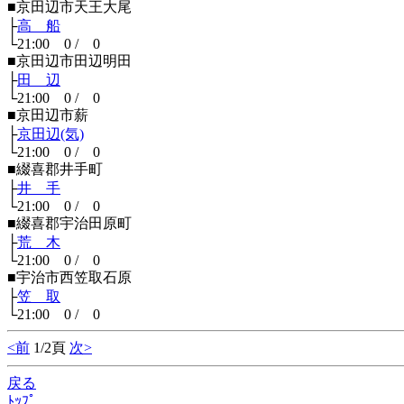
■京田辺市天王大尾
├
高 船
└21:00 0 / 0
■京田辺市田辺明田
├
田 辺
└21:00 0 / 0
■京田辺市薪
├
京田辺(気)
└21:00 0 / 0
■綴喜郡井手町
├
井 手
└21:00 0 / 0
■綴喜郡宇治田原町
├
荒 木
└21:00 0 / 0
■宇治市西笠取石原
├
笠 取
└21:00 0 / 0
<前
1/2頁
次>
戻る
ﾄｯﾌﾟ