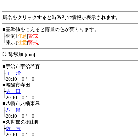
局名をクリックすると時系列の情報が表示されます。
■基準値をこえると雨量の色が変わります。
├時間[
注意
|
警戒
]
└累加[
注意
|
警戒
]
時間/累加 [mm]
■宇治市宇治若森
├
宇 治
└20:10 0 / 0
■城陽市寺田
├
寺 田
└20:10 0 / 0
■八幡市八幡東島
├
八 幡
└20:10 0 / 0
■久世郡久御山町
├
佐 古
└20:10 0 / 0