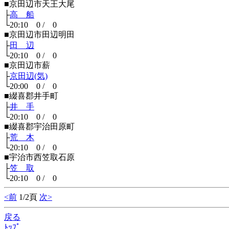
■京田辺市天王大尾
├
高 船
└20:10 0 / 0
■京田辺市田辺明田
├
田 辺
└20:10 0 / 0
■京田辺市薪
├
京田辺(気)
└20:00 0 / 0
■綴喜郡井手町
├
井 手
└20:10 0 / 0
■綴喜郡宇治田原町
├
荒 木
└20:10 0 / 0
■宇治市西笠取石原
├
笠 取
└20:10 0 / 0
<前
1/2頁
次>
戻る
ﾄｯﾌﾟ