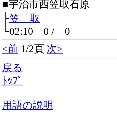
■宇治市西笠取石原
├
笠 取
└02:10 0 / 0
<前
1/2頁
次>
戻る
ﾄｯﾌﾟ
用語の説明