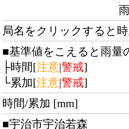
局名をクリックすると時
■基準値をこえると雨量
├時間[
注意
|
警戒
]
└累加[
注意
|
警戒
]
時間/累加 [mm]
■宇治市宇治若森