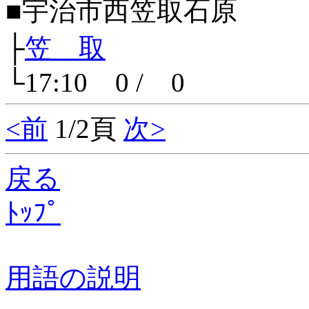
■宇治市西笠取石原
├
笠 取
└17:10 0 / 0
<前
1/2頁
次>
戻る
ﾄｯﾌﾟ
用語の説明