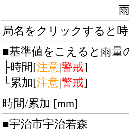
局名をクリックすると時
■基準値をこえると雨量
├時間[
注意
|
警戒
]
└累加[
注意
|
警戒
]
時間/累加 [mm]
■宇治市宇治若森