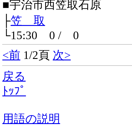
■宇治市西笠取石原
├
笠 取
└15:30 0 / 0
<前
1/2頁
次>
戻る
ﾄｯﾌﾟ
用語の説明