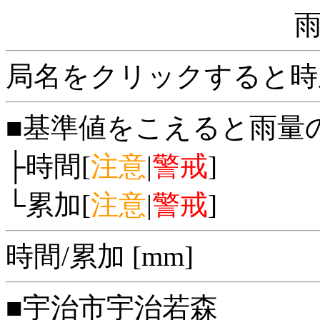
局名をクリックすると時
■基準値をこえると雨量
├時間[
注意
|
警戒
]
└累加[
注意
|
警戒
]
時間/累加 [mm]
■宇治市宇治若森