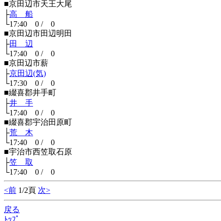
■京田辺市天王大尾
├
高 船
└17:40 0 / 0
■京田辺市田辺明田
├
田 辺
└17:40 0 / 0
■京田辺市薪
├
京田辺(気)
└17:30 0 / 0
■綴喜郡井手町
├
井 手
└17:40 0 / 0
■綴喜郡宇治田原町
├
荒 木
└17:40 0 / 0
■宇治市西笠取石原
├
笠 取
└17:40 0 / 0
<前
1/2頁
次>
戻る
ﾄｯﾌﾟ