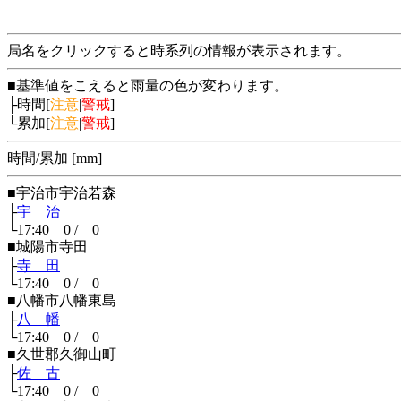
局名をクリックすると時系列の情報が表示されます。
■基準値をこえると雨量の色が変わります。
├時間[
注意
|
警戒
]
└累加[
注意
|
警戒
]
時間/累加 [mm]
■宇治市宇治若森
├
宇 治
└17:40 0 / 0
■城陽市寺田
├
寺 田
└17:40 0 / 0
■八幡市八幡東島
├
八 幡
└17:40 0 / 0
■久世郡久御山町
├
佐 古
└17:40 0 / 0