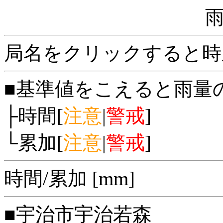
局名をクリックすると時
■基準値をこえると雨量
├時間[
注意
|
警戒
]
└累加[
注意
|
警戒
]
時間/累加 [mm]
■宇治市宇治若森