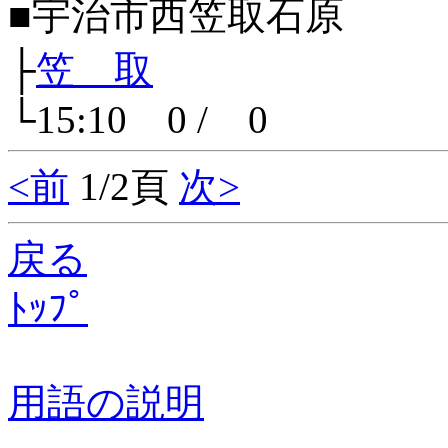
■宇治市西笠取石原
├
笠 取
└15:10 0 / 0
<前
1/2頁
次>
戻る
ﾄｯﾌﾟ
用語の説明