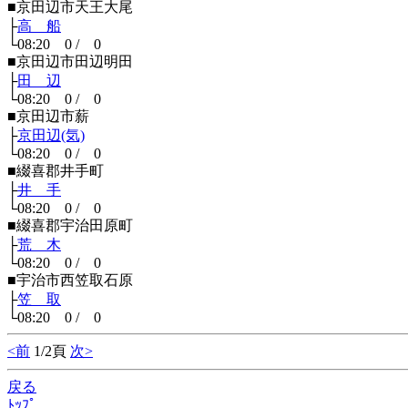
■京田辺市天王大尾
├
高 船
└08:20 0 / 0
■京田辺市田辺明田
├
田 辺
└08:20 0 / 0
■京田辺市薪
├
京田辺(気)
└08:20 0 / 0
■綴喜郡井手町
├
井 手
└08:20 0 / 0
■綴喜郡宇治田原町
├
荒 木
└08:20 0 / 0
■宇治市西笠取石原
├
笠 取
└08:20 0 / 0
<前
1/2頁
次>
戻る
ﾄｯﾌﾟ