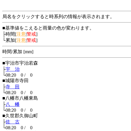
局名をクリックすると時系列の情報が表示されます。
■基準値をこえると雨量の色が変わります。
├時間[
注意
|
警戒
]
└累加[
注意
|
警戒
]
時間/累加 [mm]
■宇治市宇治若森
├
宇 治
└08:20 0 / 0
■城陽市寺田
├
寺 田
└08:20 0 / 0
■八幡市八幡東島
├
八 幡
└08:20 0 / 0
■久世郡久御山町
├
佐 古
└08:20 0 / 0