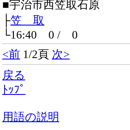
■宇治市西笠取石原
├
笠 取
└16:40 0 / 0
<前
1/2頁
次>
戻る
ﾄｯﾌﾟ
用語の説明