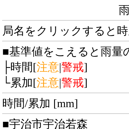
局名をクリックすると時
■基準値をこえると雨量
├時間[
注意
|
警戒
]
└累加[
注意
|
警戒
]
時間/累加 [mm]
■宇治市宇治若森