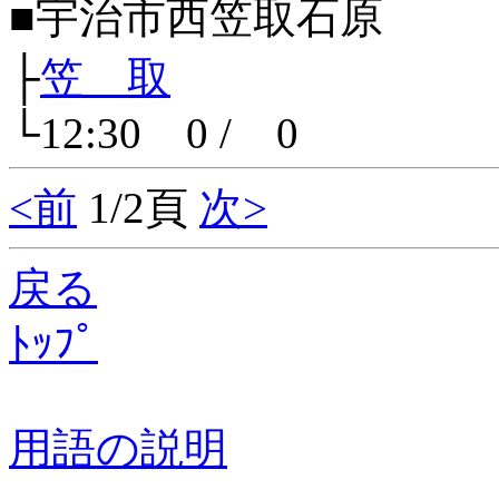
■宇治市西笠取石原
├
笠 取
└12:30 0 / 0
<前
1/2頁
次>
戻る
ﾄｯﾌﾟ
用語の説明