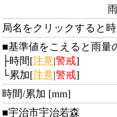
局名をクリックすると時
■基準値をこえると雨量
├時間[
注意
|
警戒
]
└累加[
注意
|
警戒
]
時間/累加 [mm]
■宇治市宇治若森