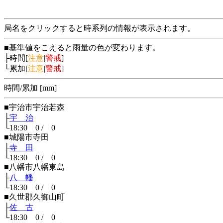
局名をクリックすると時系列の情報が表示されます。
■基準値をこえると雨量の色が変わります。
├時間[
注意
|
警戒
]
└累加[
注意
|
警戒
]
時間/累加 [mm]
■宇治市宇治若森
├
宇 治
└18:30 0 / 0
■城陽市寺田
├
寺 田
└18:30 0 / 0
■八幡市八幡東島
├
八 幡
└18:30 0 / 0
■久世郡久御山町
├
佐 古
└18:30 0 / 0