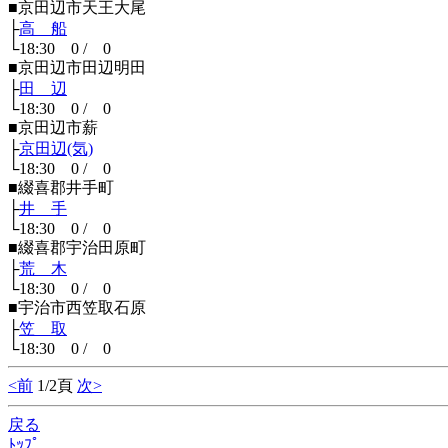
■京田辺市天王大尾
├
高 船
└18:30 0 / 0
■京田辺市田辺明田
├
田 辺
└18:30 0 / 0
■京田辺市薪
├
京田辺(気)
└18:30 0 / 0
■綴喜郡井手町
├
井 手
└18:30 0 / 0
■綴喜郡宇治田原町
├
荒 木
└18:30 0 / 0
■宇治市西笠取石原
├
笠 取
└18:30 0 / 0
<前
1/2頁
次>
戻る
ﾄｯﾌﾟ