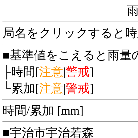
局名をクリックすると時
■基準値をこえると雨量
├時間[
注意
|
警戒
]
└累加[
注意
|
警戒
]
時間/累加 [mm]
■宇治市宇治若森