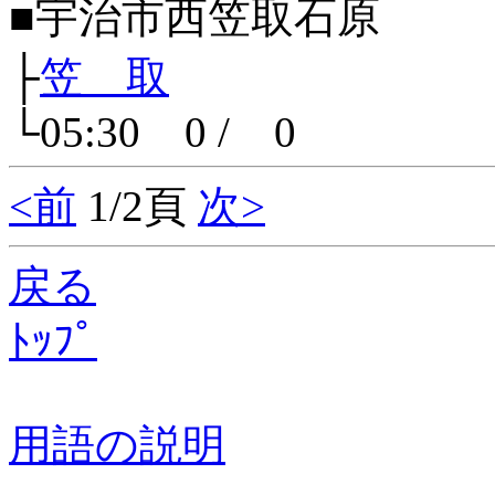
■宇治市西笠取石原
├
笠 取
└05:30 0 / 0
<前
1/2頁
次>
戻る
ﾄｯﾌﾟ
用語の説明