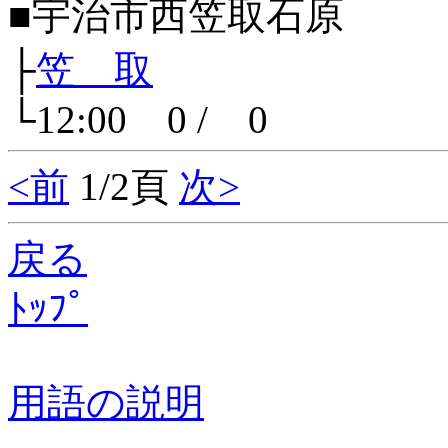
■宇治市西笠取石原
├
笠 取
└12:00 0 / 0
<前
1/2頁
次>
戻る
ﾄｯﾌﾟ
用語の説明