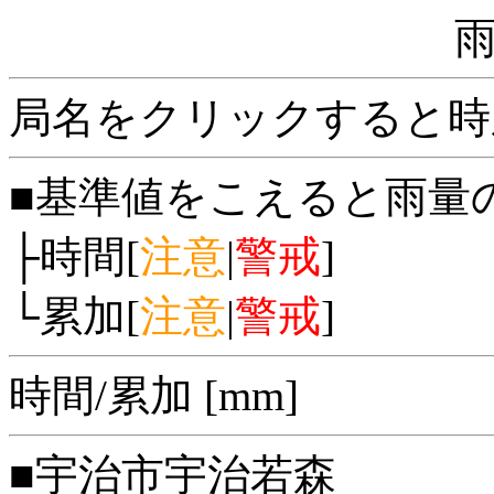
局名をクリックすると時
■基準値をこえると雨量
├時間[
注意
|
警戒
]
└累加[
注意
|
警戒
]
時間/累加 [mm]
■宇治市宇治若森