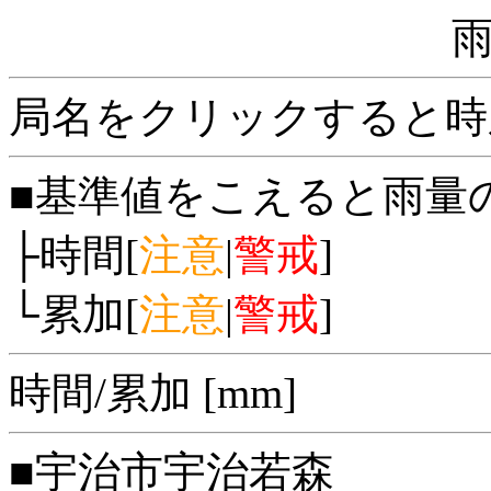
局名をクリックすると時
■基準値をこえると雨量
├時間[
注意
|
警戒
]
└累加[
注意
|
警戒
]
時間/累加 [mm]
■宇治市宇治若森