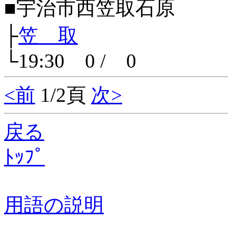
■宇治市西笠取石原
├
笠 取
└19:30 0 / 0
<前
1/2頁
次>
戻る
ﾄｯﾌﾟ
用語の説明