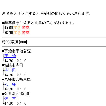
局名をクリックすると時系列の情報が表示されます。
■基準値をこえると雨量の色が変わります。
├時間[
注意
|
警戒
]
└累加[
注意
|
警戒
]
時間/累加 [mm]
■宇治市宇治若森
├
宇 治
└14:30 0 / 0
■城陽市寺田
├
寺 田
└14:30 0 / 0
■八幡市八幡東島
├
八 幡
└14:30 0 / 0
■久世郡久御山町
├
佐 古
└14:30 0 / 0