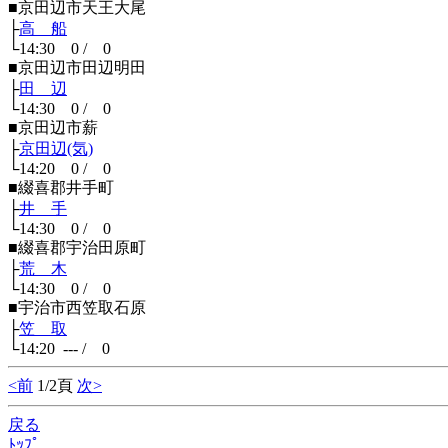
■京田辺市天王大尾
├
高 船
└14:30 0 / 0
■京田辺市田辺明田
├
田 辺
└14:30 0 / 0
■京田辺市薪
├
京田辺(気)
└14:20 0 / 0
■綴喜郡井手町
├
井 手
└14:30 0 / 0
■綴喜郡宇治田原町
├
荒 木
└14:30 0 / 0
■宇治市西笠取石原
├
笠 取
└14:20 --- / 0
<前
1/2頁
次>
戻る
ﾄｯﾌﾟ