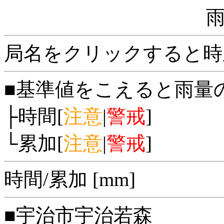
局名をクリックすると時
■基準値をこえると雨量
├時間[
注意
|
警戒
]
└累加[
注意
|
警戒
]
時間/累加 [mm]
■宇治市宇治若森