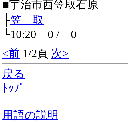
■宇治市西笠取石原
├
笠 取
└10:20 0 / 0
<前
1/2頁
次>
戻る
ﾄｯﾌﾟ
用語の説明