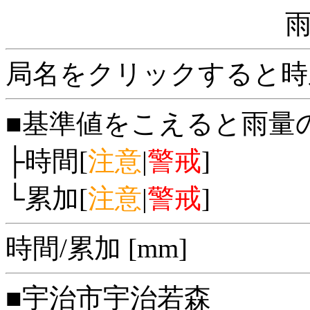
局名をクリックすると時
■基準値をこえると雨量
├時間[
注意
|
警戒
]
└累加[
注意
|
警戒
]
時間/累加 [mm]
■宇治市宇治若森