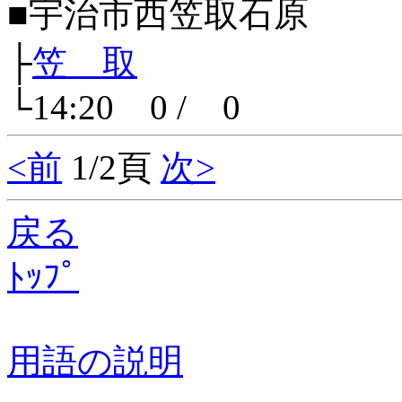
■宇治市西笠取石原
├
笠 取
└14:20 0 / 0
<前
1/2頁
次>
戻る
ﾄｯﾌﾟ
用語の説明