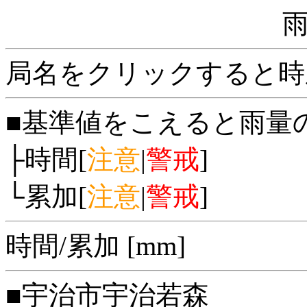
局名をクリックすると時
■基準値をこえると雨量
├時間[
注意
|
警戒
]
└累加[
注意
|
警戒
]
時間/累加 [mm]
■宇治市宇治若森