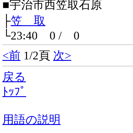
■宇治市西笠取石原
├
笠 取
└23:40 0 / 0
<前
1/2頁
次>
戻る
ﾄｯﾌﾟ
用語の説明