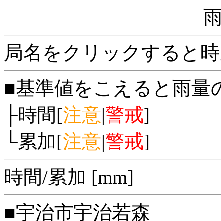
局名をクリックすると時
■基準値をこえると雨量
├時間[
注意
|
警戒
]
└累加[
注意
|
警戒
]
時間/累加 [mm]
■宇治市宇治若森