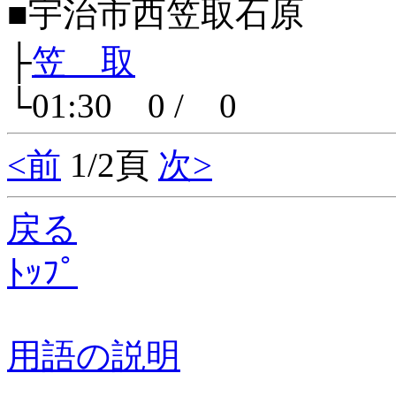
■宇治市西笠取石原
├
笠 取
└01:30 0 / 0
<前
1/2頁
次>
戻る
ﾄｯﾌﾟ
用語の説明