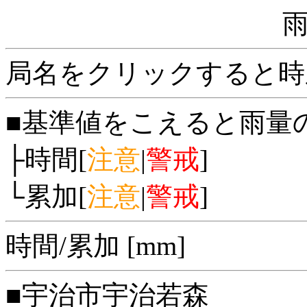
局名をクリックすると時
■基準値をこえると雨量
├時間[
注意
|
警戒
]
└累加[
注意
|
警戒
]
時間/累加 [mm]
■宇治市宇治若森