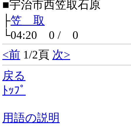
■宇治市西笠取石原
├
笠 取
└04:20 0 / 0
<前
1/2頁
次>
戻る
ﾄｯﾌﾟ
用語の説明