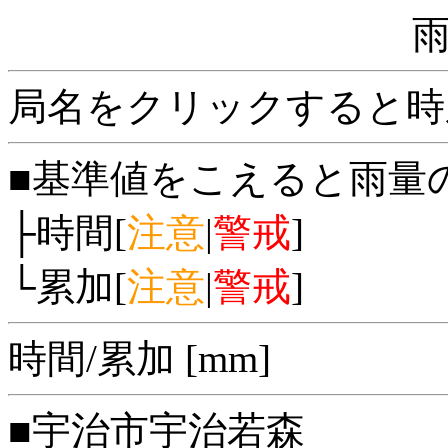
局名をクリックすると時
■基準値をこえると雨量
├時間[
注意
|
警戒
]
└累加[
注意
|
警戒
]
時間/累加 [mm]
■宇治市宇治若森