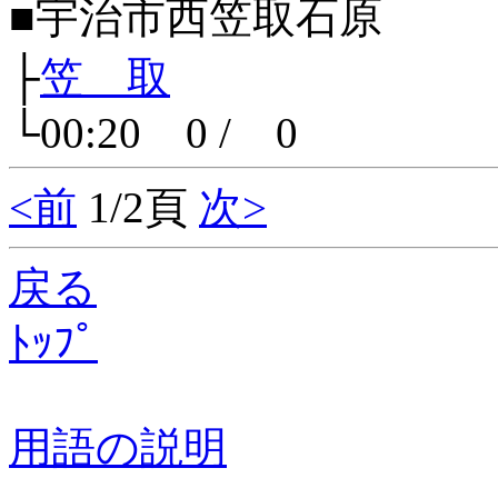
■宇治市西笠取石原
├
笠 取
└00:20 0 / 0
<前
1/2頁
次>
戻る
ﾄｯﾌﾟ
用語の説明