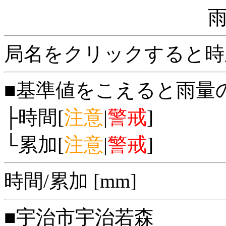
局名をクリックすると時
■基準値をこえると雨量
├時間[
注意
|
警戒
]
└累加[
注意
|
警戒
]
時間/累加 [mm]
■宇治市宇治若森