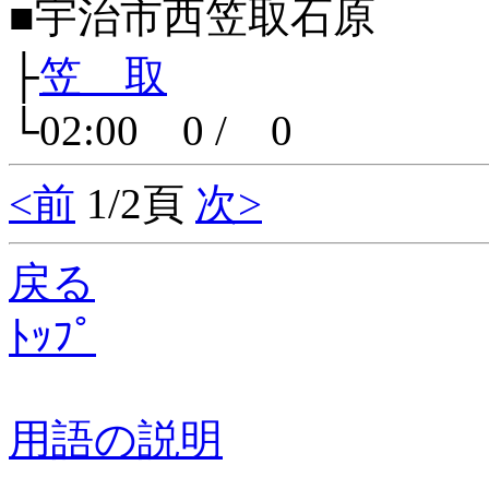
■宇治市西笠取石原
├
笠 取
└02:00 0 / 0
<前
1/2頁
次>
戻る
ﾄｯﾌﾟ
用語の説明