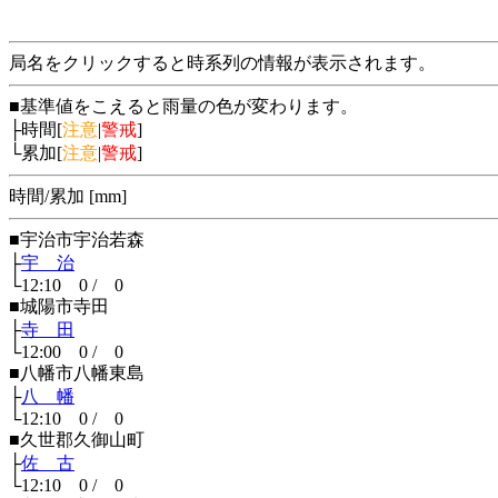
局名をクリックすると時系列の情報が表示されます。
■基準値をこえると雨量の色が変わります。
├時間[
注意
|
警戒
]
└累加[
注意
|
警戒
]
時間/累加 [mm]
■宇治市宇治若森
├
宇 治
└12:10 0 / 0
■城陽市寺田
├
寺 田
└12:00 0 / 0
■八幡市八幡東島
├
八 幡
└12:10 0 / 0
■久世郡久御山町
├
佐 古
└12:10 0 / 0