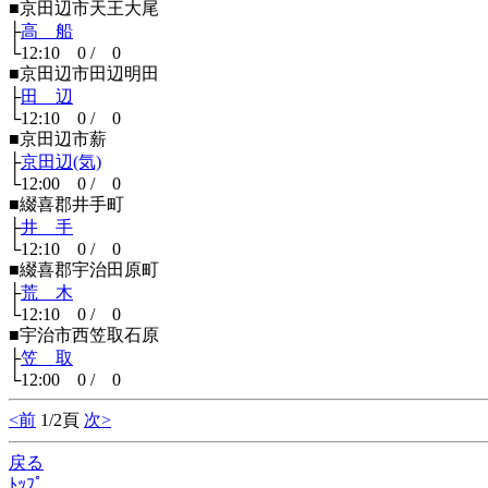
■京田辺市天王大尾
├
高 船
└12:10 0 / 0
■京田辺市田辺明田
├
田 辺
└12:10 0 / 0
■京田辺市薪
├
京田辺(気)
└12:00 0 / 0
■綴喜郡井手町
├
井 手
└12:10 0 / 0
■綴喜郡宇治田原町
├
荒 木
└12:10 0 / 0
■宇治市西笠取石原
├
笠 取
└12:00 0 / 0
<前
1/2頁
次>
戻る
ﾄｯﾌﾟ