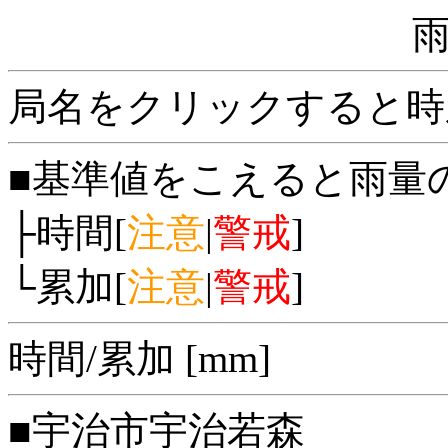
局名をクリックすると時
■基準値をこえると雨量
├時間[
注意
|
警戒
]
└累加[
注意
|
警戒
]
時間/累加 [mm]
■宇治市宇治若森