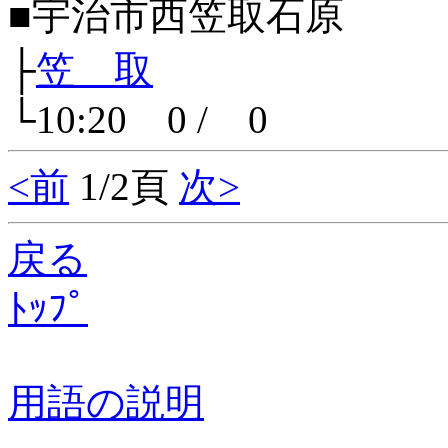
■宇治市西笠取石原
├
笠 取
└10:20 0 / 0
<前
1/2頁
次>
戻る
ﾄｯﾌﾟ
用語の説明