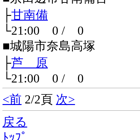
├
甘南備
└21:00 0 / 0
■城陽市奈島高塚
├
芦 原
└21:00 0 / 0
<前
2/2頁
次>
戻る
ﾄｯﾌﾟ