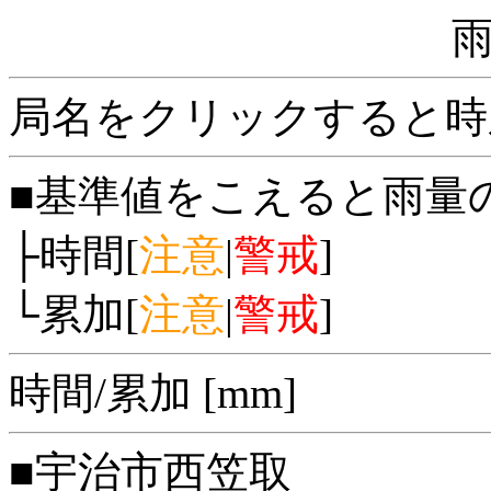
局名をクリックすると時
■基準値をこえると雨量
├時間[
注意
|
警戒
]
└累加[
注意
|
警戒
]
時間/累加 [mm]
■宇治市西笠取