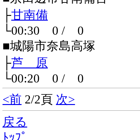
├
甘南備
└00:30 0 / 0
■城陽市奈島高塚
├
芦 原
└00:20 0 / 0
<前
2/2頁
次>
戻る
ﾄｯﾌﾟ