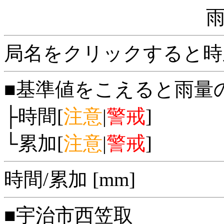
局名をクリックすると時
■基準値をこえると雨量
├時間[
注意
|
警戒
]
└累加[
注意
|
警戒
]
時間/累加 [mm]
■宇治市西笠取