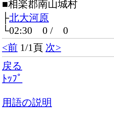
■相楽郡南山城村
├
北大河原
└02:30 0 / 0
<前
1/1頁
次>
戻る
ﾄｯﾌﾟ
用語の説明