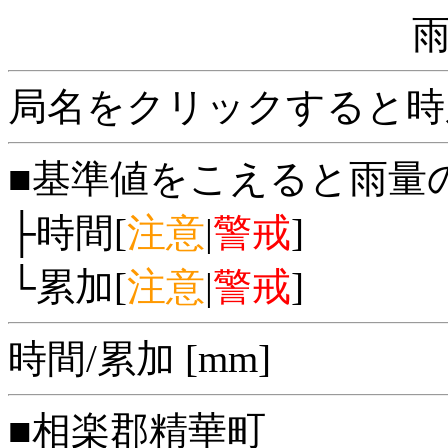
局名をクリックすると時
■基準値をこえると雨量
├時間[
注意
|
警戒
]
└累加[
注意
|
警戒
]
時間/累加 [mm]
■相楽郡精華町