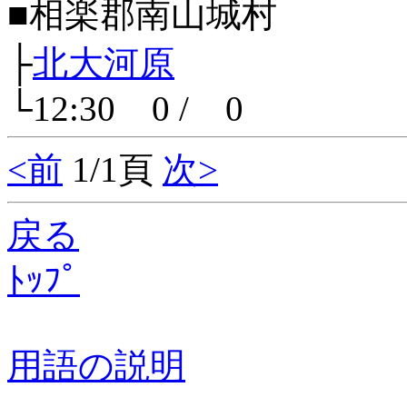
■相楽郡南山城村
├
北大河原
└12:30 0 / 0
<前
1/1頁
次>
戻る
ﾄｯﾌﾟ
用語の説明