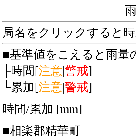
局名をクリックすると時
■基準値をこえると雨量
├時間[
注意
|
警戒
]
└累加[
注意
|
警戒
]
時間/累加 [mm]
■相楽郡精華町