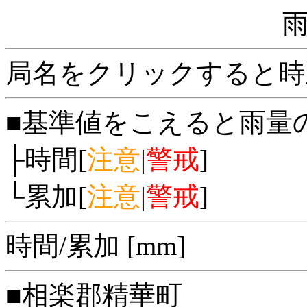
局名をクリックすると時
■基準値をこえると雨量
├時間[
注意
|
警戒
]
└累加[
注意
|
警戒
]
時間/累加 [mm]
■相楽郡精華町