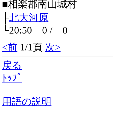
■相楽郡南山城村
├
北大河原
└20:50 0 / 0
<前
1/1頁
次>
戻る
ﾄｯﾌﾟ
用語の説明